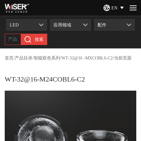
EN
LED
应用领域
配件
搜索
首页
/
产品目录
/
智能双色系列
/
WT-32@16 -MXCOBL6-C2
/
当前页面
WT-32@16-M24COBL6-C2