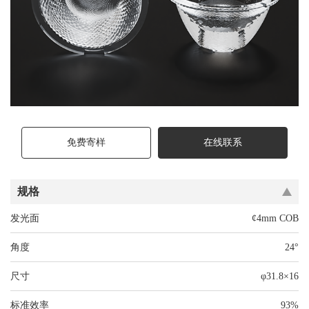
免费寄样
在线联系
规格
发光面
¢4mm COB
角度
24°
尺寸
φ31.8×16
标准效率
93%