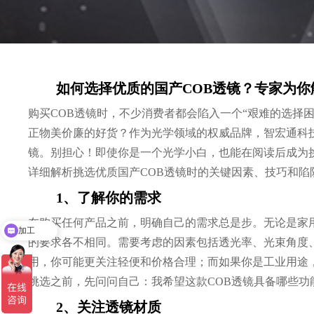
如何选择优质的国产COB透镜？专家为你
购买COB透镜时，不少消费者都会陷入一个“艰难的选择困
正物美价廉的好货？作为光学领域的权威品牌，智宏通科
镜。别担心！即使你是一个光学小白，也能在阅读后成为
详细解析挑选优质国产COB透镜时的关键因素、技巧和陷
1、了解你的需求
在购买任何产品之前，明确自己的需求总是步。无论是家
加工
的要求各不相同。需要考虑的因素包括透光率、光束角度
光学透镜
用，你可能更关注轻便和价格合理；而如果你是工业用途
挑选之前，先问问自己：我希望这款COB透镜具备哪些功
2、关注透镜材质